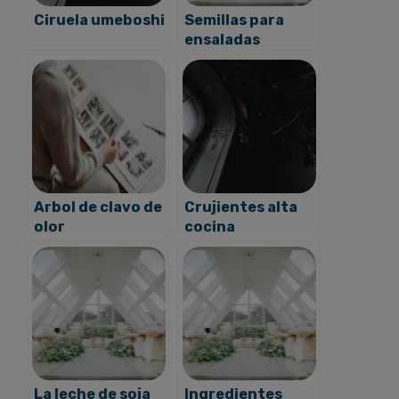
Ciruela umeboshi
Semillas para
ensaladas
Arbol de clavo de
Crujientes alta
olor
cocina
La leche de soja
Ingredientes