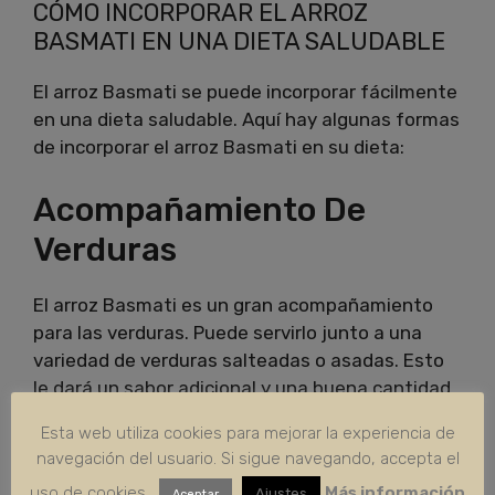
CÓMO INCORPORAR EL ARROZ
BASMATI EN UNA DIETA SALUDABLE
El arroz Basmati se puede incorporar fácilmente
en una dieta saludable. Aquí hay algunas formas
de incorporar el arroz Basmati en su dieta:
Acompañamiento De
Verduras
El arroz Basmati es un gran acompañamiento
para las verduras. Puede servirlo junto a una
variedad de verduras salteadas o asadas. Esto
le dará un sabor adicional y una buena cantidad
de nutrientes.
Esta web utiliza cookies para mejorar la experiencia de
navegación del usuario. Si sigue navegando, accepta el
Ensaladas De Arroz
uso de cookies.
Más información
Ajustes
Aceptar