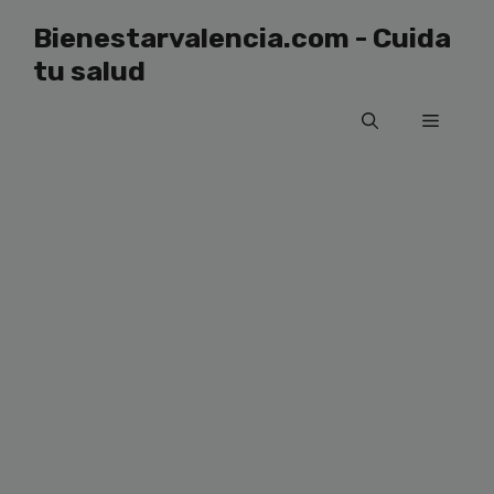
Saltar
Bienestarvalencia.com - Cuida
al
tu salud
contenido
Menú