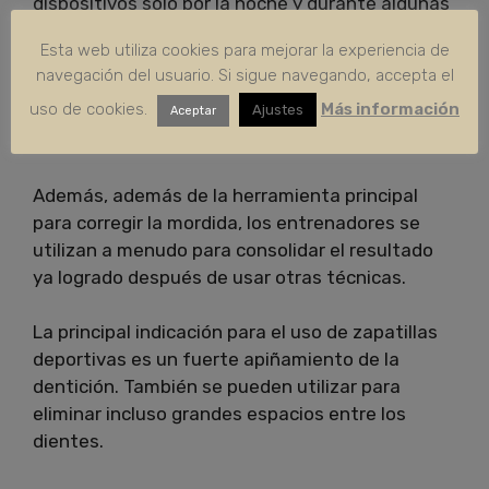
dispositivos solo por la noche y durante algunas
horas durante el día.
Esta web utiliza cookies para mejorar la experiencia de
navegación del usuario. Si sigue navegando, accepta el
El material suave y cómodo no causa molestias,
uso de cookies.
Más información
Ajustes
los dientes se adaptan rápidamente a la
Aceptar
ubicación correcta.
Además, además de la herramienta principal
para corregir la mordida, los entrenadores se
utilizan a menudo para consolidar el resultado
ya logrado después de usar otras técnicas.
La principal indicación para el uso de zapatillas
deportivas es un fuerte apiñamiento de la
dentición.
También se pueden utilizar para
eliminar incluso grandes espacios entre los
dientes.