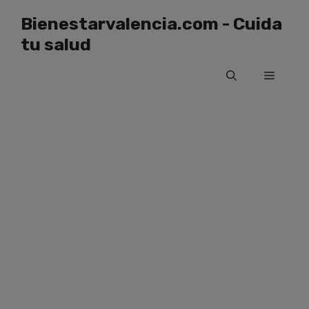
Saltar
Bienestarvalencia.com - Cuida
al
tu salud
contenido
Menú