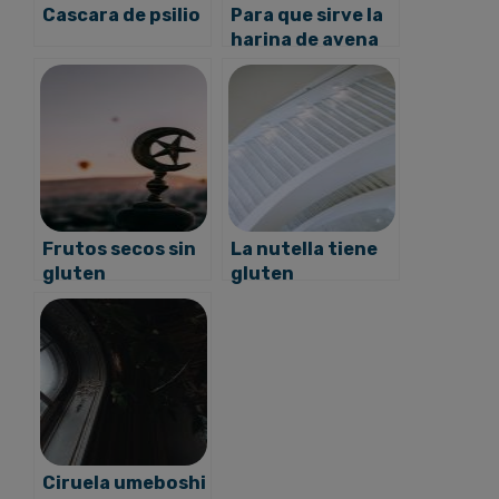
Cascara de psilio
Para que sirve la
harina de avena
Frutos secos sin
La nutella tiene
gluten
gluten
Ciruela umeboshi