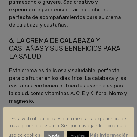
parmesano o gruyere. Sea creativo y
experimente para encontrar la combinación
perfecta de acompañamientos para su crema
de calabaza y castañas.
6. LA CREMA DE CALABAZA Y
CASTAÑAS Y SUS BENEFICIOS PARA
LA SALUD
Esta crema es deliciosa y saludable, perfecta
para disfrutar en los días fríos. La calabaza y las
castañas contienen nutrientes esenciales para
la salud, como vitaminas A, C, E y K, fibra, hierro y
magnesio.
Mejora la circulación sanguínea
Esta web utiliza cookies para mejorar la experiencia de
Reduce el colesterol y mejora la salud del
navegación del usuario. Si sigue navegando, accepta el
corazón
uso de cookies.
Más información
Ajustes
Aceptar