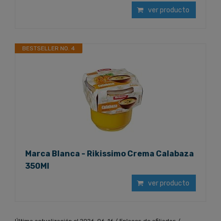
ver producto
BESTSELLER NO. 4
Marca Blanca - Rikissimo Crema Calabaza
350Ml
ver producto