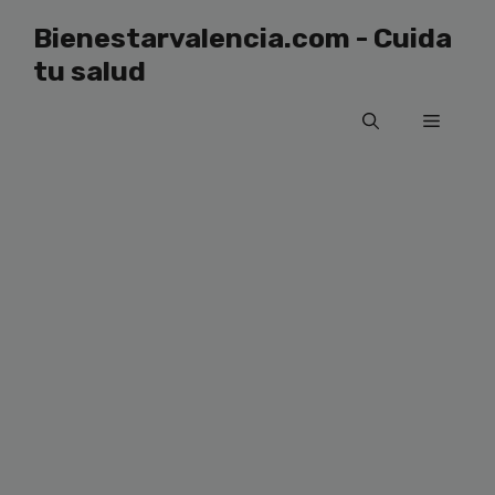
Saltar
Bienestarvalencia.com - Cuida
al
tu salud
contenido
Menú