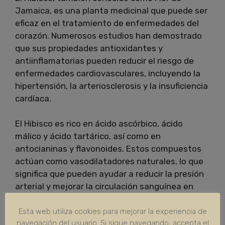
Jamaica, es una planta medicinal que puede ser
eficaz en el tratamiento de enfermedades del
corazón. Numerosos estudios han demostrado
que sus propiedades antioxidantes y
antiinflamatorias pueden reducir el riesgo de
enfermedades cardiovasculares, incluyendo la
hipertensión, la arteriosclerosis y la insuficiencia
cardíaca.
El Hibisco es rico en ácido ascórbico, ácido
málico y ácido tartárico, así como en
antocianinas y flavonoides. Estos compuestos
actúan como vasodilatadores naturales, lo que
significa que pueden ayudar a reducir la presión
arterial y mejorar la circulación sanguínea en
todo el cuerpo. También pueden ayudar a reducir
los niveles de colesterol malo en la sangre y
Esta web utiliza cookies para mejorar la experiencia de
navegación del usuario. Si sigue navegando, accepta el
mejorar la salud del corazón en general.