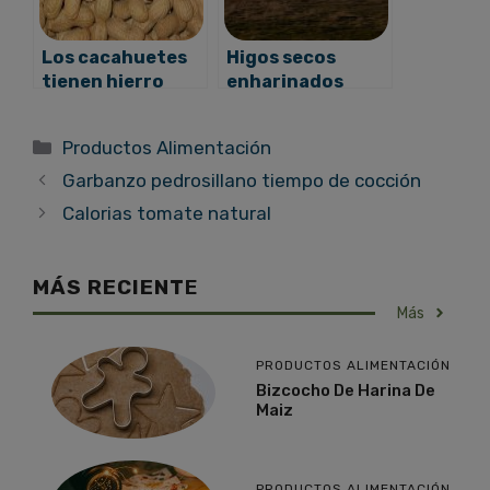
Los cacahuetes
Higos secos
tienen hierro
enharinados
propiedades
Categorías
Productos Alimentación
Garbanzo pedrosillano tiempo de cocción
Calorias tomate natural
MÁS RECIENT
E
Más
PRODUCTOS ALIMENTACIÓN
Bizcocho De Harina De
Maiz
PRODUCTOS ALIMENTACIÓN