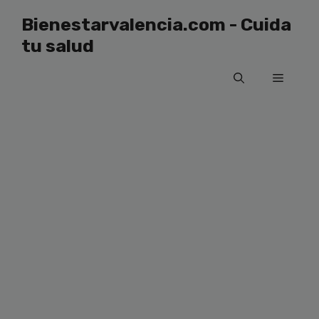
Saltar
Bienestarvalencia.com - Cuida
al
tu salud
contenido
Menú