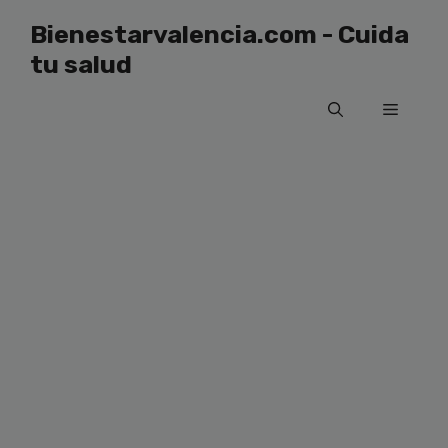
Saltar
Bienestarvalencia.com - Cuida
al
tu salud
contenido
Menú