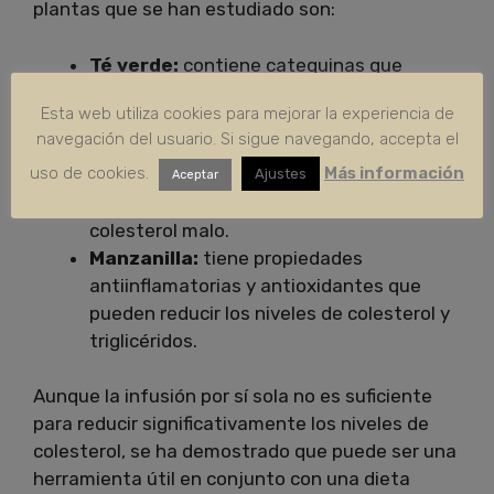
plantas que se han estudiado son:
Té verde:
contiene catequinas que
tienen propiedades antioxidantes que
Esta web utiliza cookies para mejorar la experiencia de
protegen las células del daño causado por
navegación del usuario. Si sigue navegando, accepta el
los radicales libres.
uso de cookies.
Más información
Té negro:
ayuda a mejorar la circulación
Ajustes
Aceptar
sanguínea y reduce los niveles de LDL o
colesterol malo.
Manzanilla:
tiene propiedades
antiinflamatorias y antioxidantes que
pueden reducir los niveles de colesterol y
triglicéridos.
Aunque la infusión por sí sola no es suficiente
para reducir significativamente los niveles de
colesterol, se ha demostrado que puede ser una
herramienta útil en conjunto con una dieta