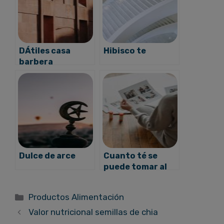
DÁtiles casa
Hibisco te
barbera
Dulce de arce
Cuanto té se
puede tomar al
dia
Categorías
Productos Alimentación
Valor nutricional semillas de chia