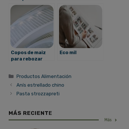
Copos de maiz
Eco mil
para rebozar
Categorías
Productos Alimentación
Anís estrellado chino
Pasta strozzapreti
MÁS RECIENT
E
Más