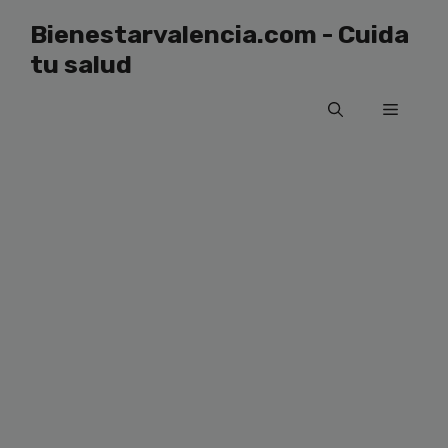
Saltar
Bienestarvalencia.com - Cuida
al
tu salud
contenido
Menú