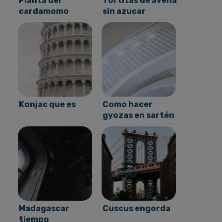
Planta del
Tortitas de avena
cardamomo
sin azucar
Konjac que es
Como hacer
gyozas en sartén
Madagascar
Cuscus engorda
tiempo