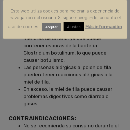
PRECAUCIONES:
No debe ser consumida por personas
Esta web utiliza cookies para mejorar la experiencia de
diabéticas, ya que puede afectar el nivel
navegación del usuario. Si sigue navegando, accepta el
de glucosa en la sangre.
uso de cookies.
Más información
Ajustes
Aceptar
Se recomienda no dar miel de tila a niños
menores de un año, ya que puede
contener esporas de la bacteria
Clostridium botulinum, lo que puede
causar botulismo.
Las personas alérgicas al polen de tila
pueden tener reacciones alérgicas a la
miel de tila.
En exceso, la miel de tila puede causar
problemas digestivos como diarrea o
gases.
CONTRAINDICACIONES:
No se recomienda su consumo durante el