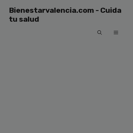
Saltar
Bienestarvalencia.com - Cuida
al
tu salud
contenido
Menú