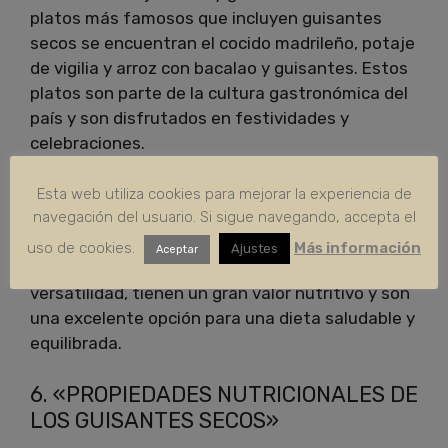
platos más famosos que incluyen guisantes
secos se encuentran el cocido madrileño, potaje
de vigilia y arroz con bacalao y guisantes. Estos
platos son parte de la cultura gastronómica del
país y son disfrutados en festividades y
celebraciones.
En resumen, los guisantes secos son un
Esta web utiliza cookies para mejorar la experiencia de
navegación del usuario. Si sigue navegando, accepta el
ingrediente muy importante en la cocina
tradicional de España que se utilizan en una
uso de cookies.
Más información
Ajustes
Aceptar
gran variedad de platos. Además de su sabor y
versatilidad, tienen un gran valor nutritivo y son
una excelente opción para una dieta saludable y
equilibrada.
6. «PROPIEDADES NUTRICIONALES DE
LOS GUISANTES SECOS»