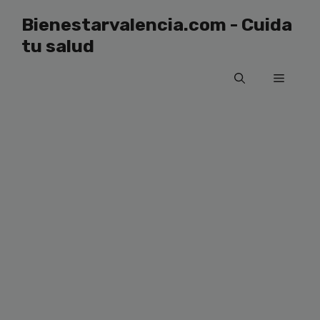
Saltar
Bienestarvalencia.com - Cuida
al
tu salud
contenido
Menú