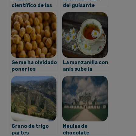
científico de las
del guisante
algas
Se me ha olvidado
La manzanilla con
poner los
anís sube la
garbanzos en
tensión
remojo
Grano de trigo
Neulas de
partes
chocolate