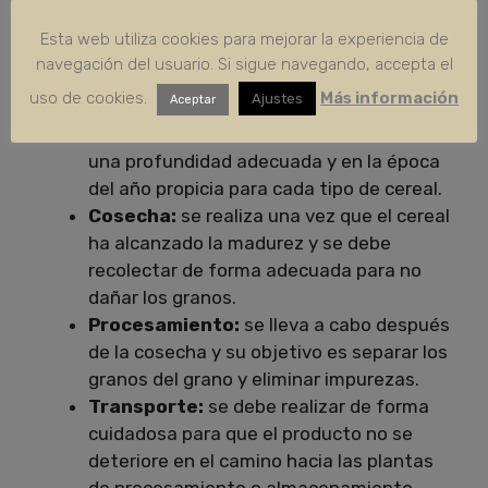
Preparación del suelo:
es importante
Esta web utiliza cookies para mejorar la experiencia de
preparar el terreno para que tenga los
navegación del usuario. Si sigue navegando, accepta el
nutrientes necesarios y se encuentre en
uso de cookies.
Más información
Ajustes
Aceptar
las condiciones óptimas para el cultivo.
Siembra:
se debe sembrar la semilla en
una profundidad adecuada y en la época
del año propicia para cada tipo de cereal.
Cosecha:
se realiza una vez que el cereal
ha alcanzado la madurez y se debe
recolectar de forma adecuada para no
dañar los granos.
Procesamiento:
se lleva a cabo después
de la cosecha y su objetivo es separar los
granos del grano y eliminar impurezas.
Transporte:
se debe realizar de forma
cuidadosa para que el producto no se
deteriore en el camino hacia las plantas