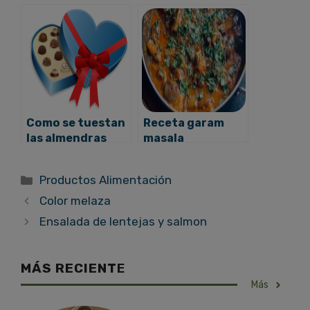
Como se tuestan
Receta garam
las almendras
masala
Categorías
Productos Alimentación
Color melaza
Ensalada de lentejas y salmon
MÁS RECIENT
E
Más