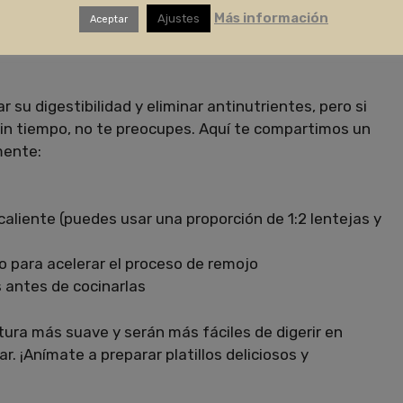
Más información
Ajustes
TEJAS RÁPIDAMENTE?
Aceptar
 su digestibilidad y eliminar antinutrientes, pero si
in tiempo, no te preocupes. Aquí te compartimos un
mente:
caliente (puedes usar una proporción de 1:2 lentejas y
o para acelerar el proceso de remojo
s antes de cocinarlas
ura más suave y serán más fáciles de digerir en
. ¡Anímate a preparar platillos deliciosos y