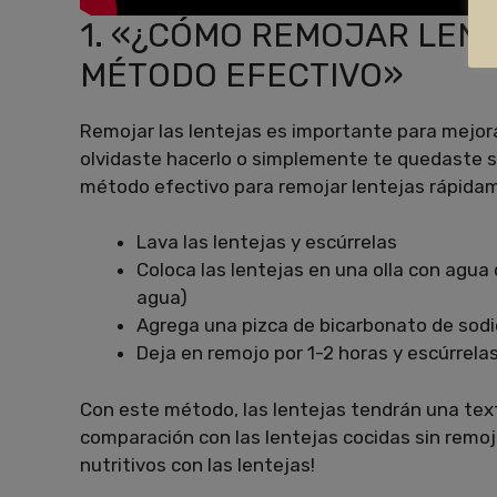
1. «¿CÓMO REMOJAR LEN
MÉTODO EFECTIVO»
Remojar las lentejas es importante para mejorar
olvidaste hacerlo o simplemente te quedaste s
método efectivo para remojar lentejas rápida
Lava las lentejas y escúrrelas
Coloca las lentejas en una olla con agua 
agua)
Agrega una pizca de bicarbonato de sodi
Deja en remojo por 1-2 horas y escúrrela
Con este método, las lentejas tendrán una text
comparación con las lentejas cocidas sin remojar
nutritivos con las lentejas!