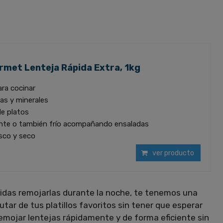
rmet Lenteja Rápida Extra, 1kg
ara cocinar
nas y minerales
de platos
ente o también frío acompañando ensaladas
esco y seco
ver producto
vidas remojarlas durante la noche, te tenemos una
utar de tus platillos favoritos sin tener que esperar
emojar lentejas rápidamente y de forma eficiente sin