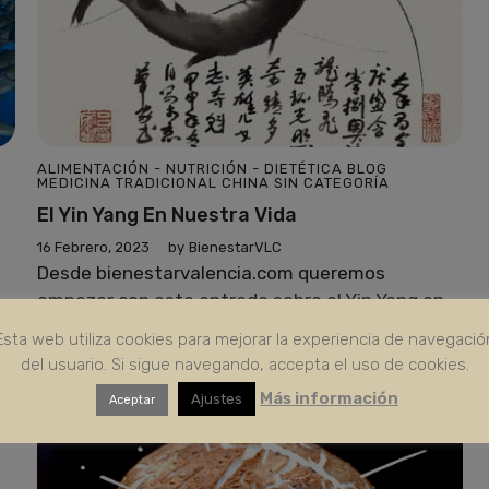
ALIMENTACIÓN - NUTRICIÓN - DIETÉTICA
BLOG
MEDICINA TRADICIONAL CHINA
SIN CATEGORÍA
El Yin Yang En Nuestra Vida
16 Febrero, 2023
by
BienestarVLC
Desde bienestarvalencia.com queremos
empezar con esta entrada sobre el Yin Yang en
nuestra vida, una serie que tratarán sobre los ...
Esta web utiliza cookies para mejorar la experiencia de navegació
del usuario. Si sigue navegando, accepta el uso de cookies.
Más información
Ajustes
Aceptar