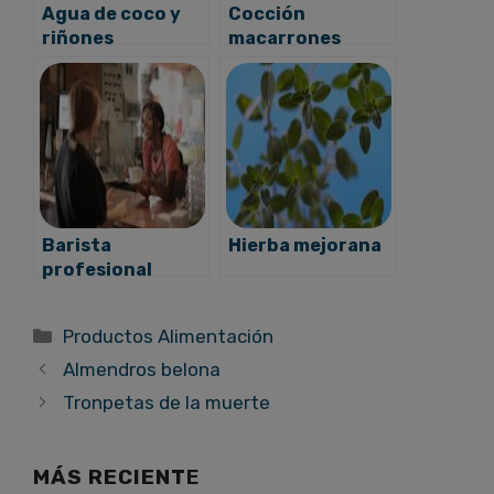
Agua de coco y
Cocción
riñones
macarrones
Barista
Hierba mejorana
profesional
Categorías
Productos Alimentación
Almendros belona
Tronpetas de la muerte
MÁS RECIENT
E