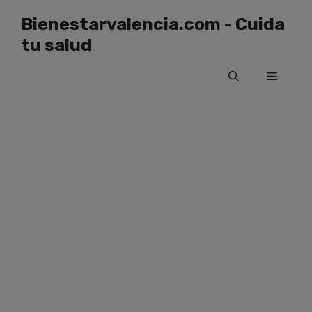
Saltar
Bienestarvalencia.com - Cuida
al
tu salud
contenido
Menú