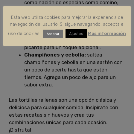
combinación de especias como comino,
cilantro y ajo para un sabor adicional.
Repollo y Zanahoria:
corta finamente
Esta web utiliza cookies para mejorar la experiencia de
navegación del usuario. Si sigue navegando, accepta el
repollo y zanahorias y saltea en una
sartén con un poco de aceite hasta que
uso de cookies.
Más información
Ajustes
Aceptar
estén tiernos. Agrega un poco de salsa
picante para un toque adicional.
Champiñones y cebolla:
saltea
champiñones y cebolla en una sartén con
un poco de aceite hasta que estén
tiernos. Agrega un poco de ajo para un
sabor extra.
Las tortillas rellenas son una opción clásica y
deliciosa para cualquier comida. Insipírate con
estas recetas sin huevos y crea tus
combinaciones únicas para cada ocasión.
¡Disfruta!